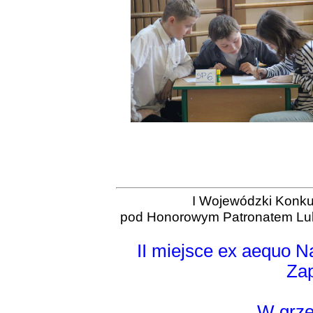
I Wojewódzki Konk
pod Honorowym Patronatem Lube
II miejsce ex aequo Na
Zap
W grze