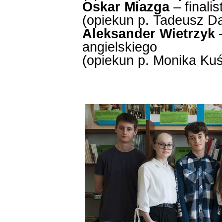
Oskar Miazga
– finalis
(opiekun p. Tadeusz D
Aleksander Wietrzyk
–
angielskiego
(opiekun p. Monika Ku