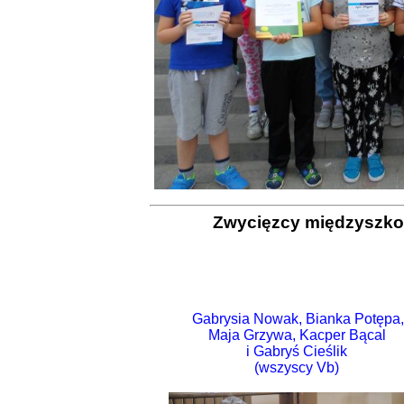
Zwycięzcy międzyszko
Gabrysia Nowak, Bianka Potępa,
Maja Grzywa, Kacper Bącal
i Gabryś Cieślik
(wszyscy Vb)