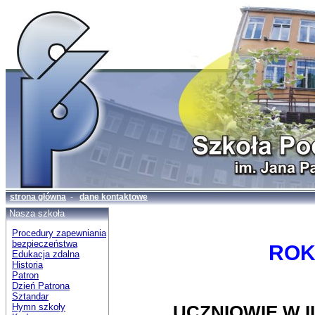
strona główna
-
dane kontaktowe
Nasza szkoła
Procedury zapewniania
bezpieczeństwa
ROK
Edukacja zdalna
Historia
Patron
Dzień Patrona
Sztandar
Hymn szkoły
UCZNIOWIE W I