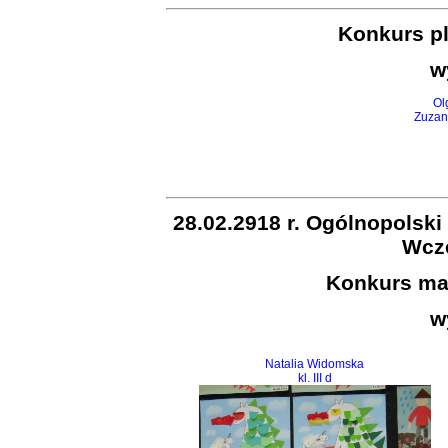
Konkurs pl
w
Ol
Zuzann
28.02.2918 r. Ogólnopolski
Wcz
Konkurs ma
w
Natalia Widomska
kl. III d