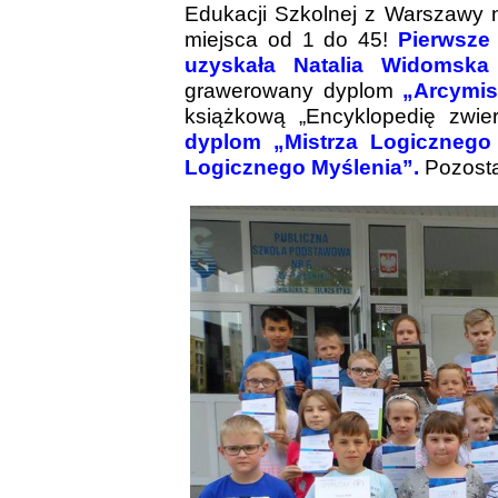
Edukacji Szkolnej z Warszawy n
miejsca od 1 do 45!
Pierwsze
uzyskała Natalia Widomska 
grawerowany dyplom
„Arcymis
książkową „Encyklopedię zwie
dyplom „Mistrza Logicznego
Logicznego Myślenia”.
Pozost