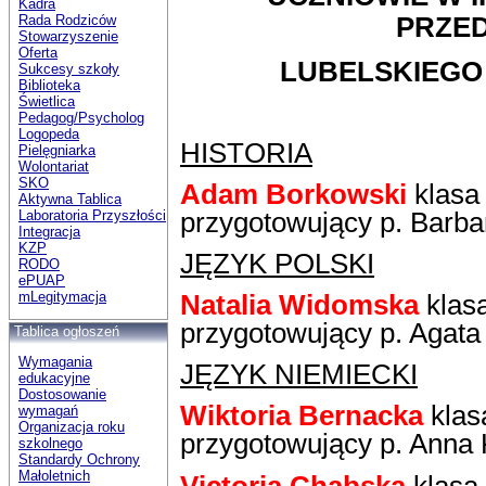
Kadra
Rada Rodziców
PRZE
Stowarzyszenie
Oferta
LUBELSKIEGO
Sukcesy szkoły
Biblioteka
Świetlica
Pedagog/Psycholog
Logopeda
HISTORIA
Pielęgniarka
Wolontariat
SKO
Adam Borkowski
klasa 
Aktywna Tablica
Laboratoria Przyszłości
przygotowujący p. Barb
Integracja
KZP
JĘZYK POLSKI
RODO
ePUAP
mLegitymacja
Natalia Widomska
klasa
przygotowujący p. Agata 
Tablica ogłoszeń
Wymagania
JĘZYK NIEMIECKI
edukacyjne
Dostosowanie
Wiktoria Bernacka
klasa
wymagań
Organizacja roku
przygotowujący p. Anna
szkolnego
Standardy Ochrony
Małoletnich