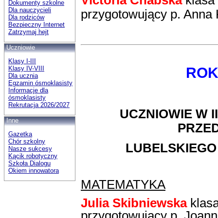
Victoria Chabska
klasa 
Dokumenty szkolne
Dla nauczycieli
przygotowujący p. Anna
Dla rodziców
Bezpieczny Internet
Zatrzymaj hejt
Uczniowie
Klasy I-III
Klasy IV-VIII
ROK
Dla ucznia
Egzamin ósmoklasisty
Informacje dla
ósmoklasisty
Rekrutacja 2026/2027
UCZNIOWIE W I
Inne
PRZE
Gazetka
Chór szkolny
LUBELSKIEGO
Nasze sukcesy
Kącik robotyczny
Szkoła Dialogu
Okiem innowatora
MATEMATYKA
Julia Skibniewska
klasa
przygotowujący p. Joann