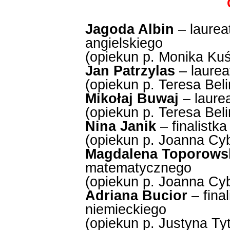
Jagoda Albin
– laurea
angielskiego
(opiekun p. Monika Ku
Jan Patrzylas
– laure
(opiekun p. Teresa Bel
Mikołaj Buwaj
– laure
(opiekun p. Teresa Bel
Nina Janik
– finalist
(opiekun p. Joanna Cy
Magdalena Toporows
matematycznego
(opiekun p. Joanna Cy
Adriana Bucior
– fina
niemieckiego
(opiekun p. Justyna Tyt