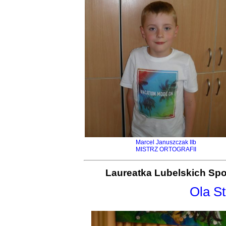
Marcel Januszczak IIb
MISTRZ ORTOGRAFII
Laureatka Lubelskich Spot
Ola St